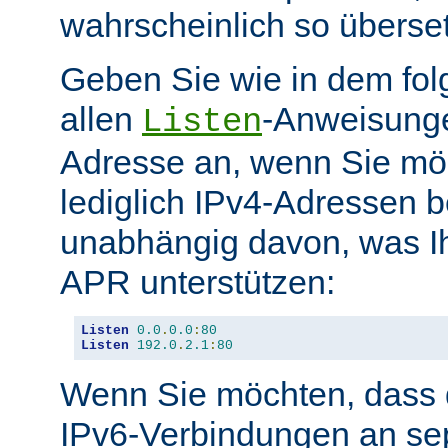
wahrscheinlich so überse
Geben Sie wie in dem fol
allen
-Anweisunge
Listen
Adresse an, wenn Sie möc
lediglich IPv4-Adressen b
unabhängig davon, was Ih
APR unterstützen:
Listen
0.0
.
0.0
:
80
Listen
192.0
.
2.1
:
80
Wenn Sie möchten, dass d
IPv6-Verbindungen an se