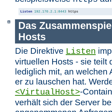
Listen
192.170
.
2.1
:
8443
 https
Das Zusammenspiel 
Hosts
Die Direktive
impl
Listen
virtuellen Hosts - sie tei
lediglich mit, an welchen
er zu lauschen hat. Werd
-Contai
<VirtualHost>
verhält sich der Server be