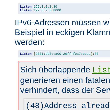
Listen
192.0
.
2.1
:
80
Listen
192.0
.
2.5
:
8000
IPv6-Adressen müssen wi
Beispiel in eckigen Kla
werden:
Listen
[
2001:db8::a00:20ff:fea7:ccea
]:
80
Sich überlappende
Lis
generieren einen fatalen
verhindert, dass der Ser
(48)Address alread